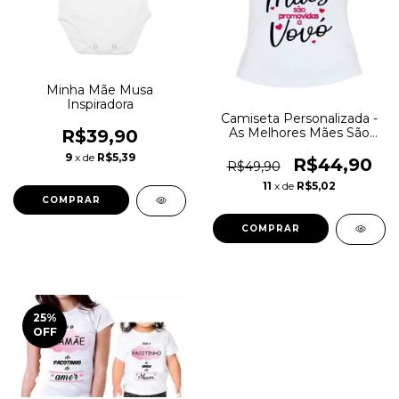
Minha Mãe Musa
Inspiradora
Camiseta Personalizada -
As Melhores Mães São
R$39,90
Promovidas a Vovó
9
x de
R$5,39
R$44,90
R$49,90
11
x de
R$5,02
COMPRAR
COMPRAR
25
%
OFF