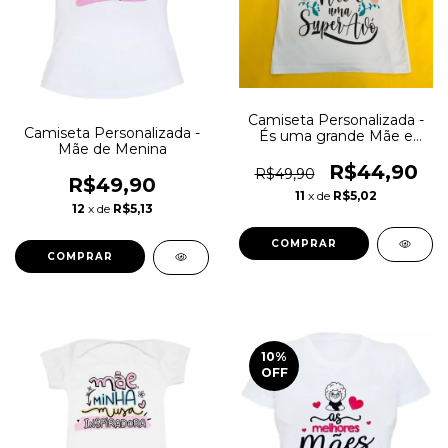
Camiseta Personalizada -
Camiseta Personalizada -
És uma grande Mãe e
Mãe de Menina
uma Super Avó
R$44,90
R$49,90
R$49,90
11
x de
R$5,02
12
x de
R$5,13
COMPRAR
COMPRAR
10
%
OFF