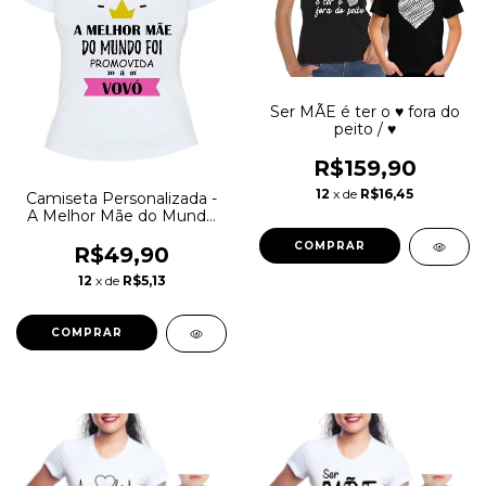
Ser MÃE é ter o ♥ fora do
peito / ♥
R$159,90
12
x de
R$16,45
Camiseta Personalizada -
A Melhor Mãe do Mundo
Foi Promovida a Vovó
COMPRAR
R$49,90
12
x de
R$5,13
COMPRAR