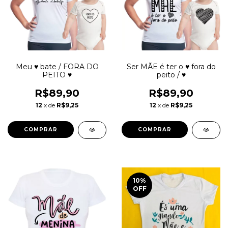
Meu ♥ bate / FORA DO
Ser MÃE é ter o ♥ fora do
PEITO ♥
peito / ♥
R$89,90
R$89,90
12
x de
R$9,25
12
x de
R$9,25
COMPRAR
COMPRAR
10
%
OFF